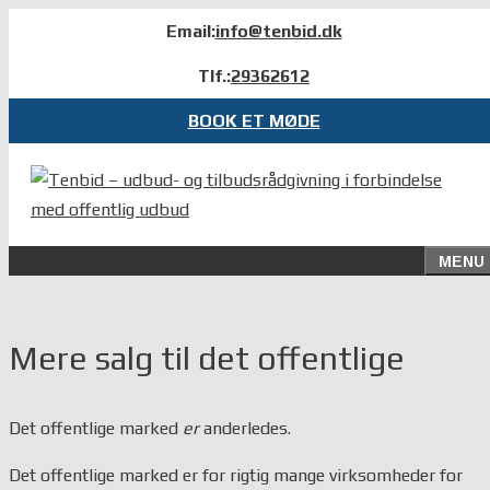
Hop
Email:
info@tenbid.dk
til
Tlf.:
29362612
indhold
BOOK ET MØDE
MENU
Mere salg til det offentlige
Det offentlige marked
er
anderledes.
Det offentlige marked er for rigtig mange virksomheder for