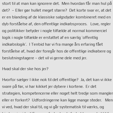
stort til at man kan ignorere det. Men hvordan får man hul på
det? – Eller gør hullet meget større? Det korte svar er, at det
er en blanding af de klassiske salgsdyder kombineret med en
dyb forståelse af, den offentlige indkøbsproces. Love, regler
og politikker betyder i nogle tilfælde at normal kommerciel
logik i nogle tilfælde er erstattet af en særlig ’offentlig
indkøbslogik’. I Tenbid har vi fra mange års erfaring fået
forståelse af, hvad der foregår hos de offentlige indkøbere og
beslutningstagere – det vil vi gerne dele med jer.
Hvad skal der ske hos jer?
Hvorfor sælger I ikke nok til det offentlige? Ja, det kan vi ikke
svare på før, vi har kikket jer dybere i kortene. Er det
strategien, kompetencerne eller noget helt tredje som mangler
eller er forkert? Udfordringerne kan ligge mange steder. Men
vi ved, hvad der skal til, og vi går systematisk til værks, og